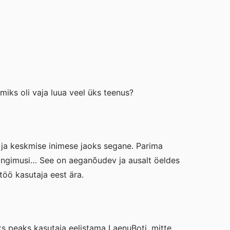
miks oli vaja luua veel üks teenus?
d ja keskmise inimese jaoks segane. Parima
tingimusi… See on aeganõudev ja ausalt öeldes
töö kasutaja eest ära.
ks peaks kasutaja eelistama LaenuBoti, mitte