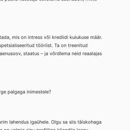
ada, mis on intress või krediidi kulukuse määr.
petsialiseeritud tööriist. Ta on treenitud
aenusoov, staatus – ja võrdlema neid reaalajas
õrge palgaga inimestele?
rim lahendus igaühele. Olgu sa siis täiskohaga