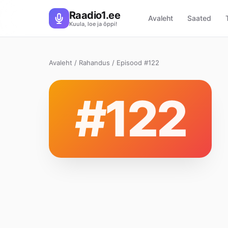
Raadio1.ee
Avaleht
Saated
Kuula, loe ja õppi!
Avaleht
/
Rahandus
/ Episood #122
#122