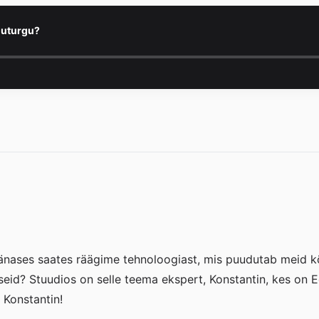
nuturgu?
änases saates räägime tehnoloogiast, mis puudutab meid kõi
eid? Stuudios on selle teema ekspert, Konstantin, kes on E
, Konstantin!