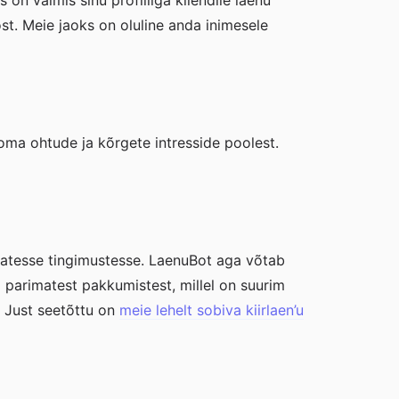
 on valmis sinu profiiliga kliendile laenu
st. Meie jaoks on oluline anda inimesele
 oma ohtude ja kõrgete intresside poolest.
dsatesse tingimustesse. LaenuBot aga võtab
i parimatest pakkumistest, millel on suurim
. Just seetõttu on
meie lehelt sobiva kiirlaen’u