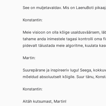
See on muljetavaldav. Mis on LaenuBoti pikaajal
Konstantin:
Meie visioon on olla kõige usaldusväärsem, läb
tahame anda inimestele tagasi kontrolli oma fina
pidevalt täiustada meie algoritme, kuulata kasu
Martin:
Suurepärane ja inspireeriv lugu! Seega, kokkuv
mõeldud absoluutselt kõigile. Suur tänu, Konsta
Konstantin:
Aitäh kutsumast, Martin!