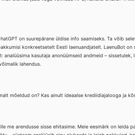
 ChatGPT on suurepärane üldise info saamiseks. Ta võib selet
 pakkumisi konkreetsetelt Eesti laenuandjatelt. LaenuBot on s
: analüüsima kasutaja anonüümseid andmeid – sissetulek, l
võimalik lahendus.
semalt mõeldud on? Kas ainult ideaalse krediidiajalooga ja k
ille me arendusse sisse ehitasime. Meie eesmärk on leida pa