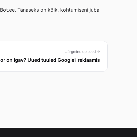
nuBot.ee. Tänaseks on kõik, kohtumiseni juba
Järgmine episood →
or on igav? Uued tuuled Google’i reklaamis