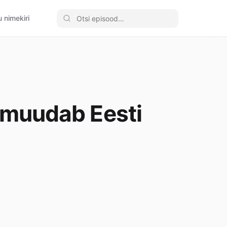
 nimekiri
t muudab Eesti