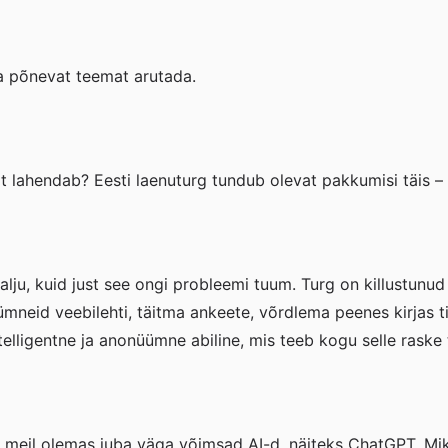
da põnevat teemat arutada.
 lahendab? Eesti laenuturg tundub olevat pakkumisi täis – 
lju, kuid just see ongi probleemi tuum. Turg on killustunu
mneid veebilehti, täitma ankeete, võrdlema peenes kirjas 
telligentne ja anonüümne abiline, mis teeb kogu selle raske 
on meil olemas juba väga võimsad AI-d, näiteks ChatGPT. Mi