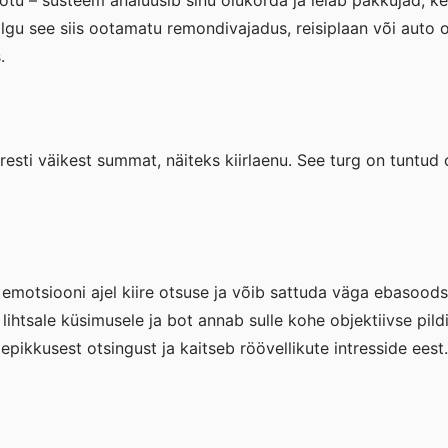
öötu – süsteem analüüsib sinu olukorda ja leiab pakkujad, kes
gu see siis ootamatu remondivajadus, reisiplaan või auto o
.
resti väikest summat, näiteks kiirlaenu. See turg on tuntud
li emotsiooni ajel kiire otsuse ja võib sattuda väga ebasoo
lihtsale küsimusele ja bot annab sulle kohe objektiivse pild
pikkusest otsingust ja kaitseb röövellikute intresside eest