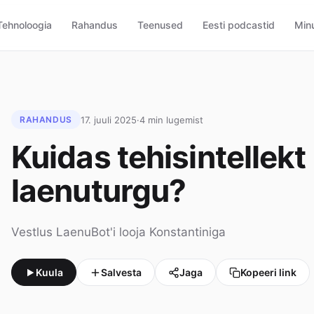
Tehnoloogia
Rahandus
Teenused
Eesti podcastid
Minu
17. juuli 2025
·
4 min lugemist
RAHANDUS
Kuidas tehisintellek
laenuturgu?
Vestlus LaenuBot'i looja Konstantiniga
Kuula
Salvesta
Jaga
Kopeeri link