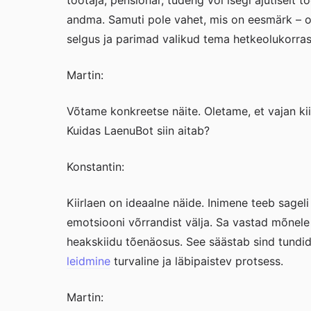
töötaja, pensionär, tudeng või isegi ajutiselt t
andma. Samuti pole vahet, mis on eesmärk – ol
selgus ja parimad valikud tema hetkeolukorras
Martin:
Võtame konkreetse näite. Oletame, et vajan kii
Kuidas LaenuBot siin aitab?
Konstantin:
Kiirlaen on ideaalne näide. Inimene teeb sage
emotsiooni võrrandist välja. Sa vastad mõnele 
heakskiidu tõenäosus. See säästab sind tundide
leidmine
turvaline ja läbipaistev protsess.
Martin: