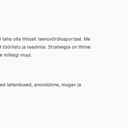
 taha olla lihtsalt laenuvõrdlusportaal. Me
tööriistu ja teadmisi. Strateegia on lihtne:
e millelgi muul.
ldised lahendused, anonüümne, mugav ja