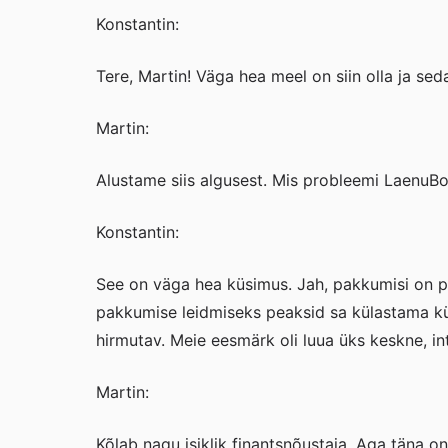
Konstantin:
Tere, Martin! Väga hea meel on siin olla ja se
Martin:
Alustame siis algusest. Mis probleemi LaenuBot
Konstantin:
See on väga hea küsimus. Jah, pakkumisi on pa
pakkumise leidmiseks peaksid sa külastama kü
hirmutav. Meie eesmärk oli luua üks keskne, in
Martin:
Kõlab nagu isiklik finantsnõustaja. Aga täna 