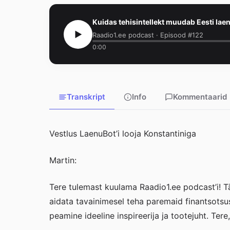
Kuidas tehisintellekt muudab Eesti lae
Raadio1.ee podcast · Episood #122
0:00
Transkript
Info
Kommentaarid
Vestlus LaenuBot’i looja Konstantiniga
Martin:
Tere tulemast kuulama Raadio1.ee podcast’i! T
aidata tavainimesel teha paremaid finantsotsus
peamine ideeline inspireerija ja tootejuht. Tere