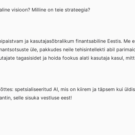
ine visioon? Milline on teie strateegia?
ipaistvam ja kasutajasõbralikum finantsabiline Eestis. Me ei
ntsotsuste üle, pakkudes neile tehisintellekti abil parimaid 
tajate tagasisidet ja hoida fookus alati kasutaja kasul, mitt
õttes: spetsialiseeritud AI, mis on kiirem ja täpsem kui ü
ntin, selle sisuka vestluse eest!