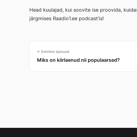
Head kuulajad, kui soovite ise proovida, kuida
järgmises Raadio1.ee podcast’is!
← Eelmine episood
Miks on kiirlaenud nii populaarsed?