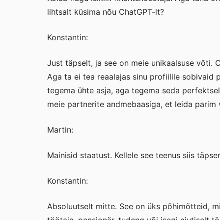
lihtsalt küsima nõu ChatGPT-lt?
Konstantin:
Just täpselt, ja see on meie unikaalsuse võti.
Aga ta ei tea reaalajas sinu profiilile sobivaid
tegema ühte asja, aga tegema seda perfektselt
meie partnerite andmebaasiga, et leida parim 
Martin:
Mainisid staatust. Kellele see teenus siis täp
Konstantin:
Absoluutselt mitte. See on üks põhimõtteid, m