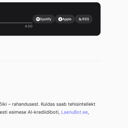
Spotify
Apple
RSS
4:00
ki – rahandusest. Kuidas saab tehisintellekt
esti esimese AI-krediidiboti,
LaenuBot.ee
,