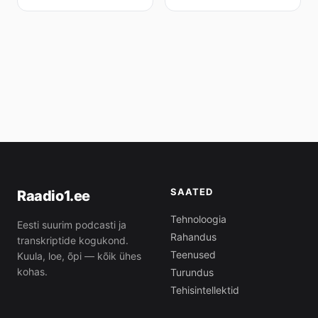
SAATED
Raadio1.ee
Tehnoloogia
Eesti suurim podcasti ja
Rahandus
transkriptide kogukond.
Teenused
Kuula, loe, õpi — kõik ühes
kohas.
Turundus
Tehisintellektid