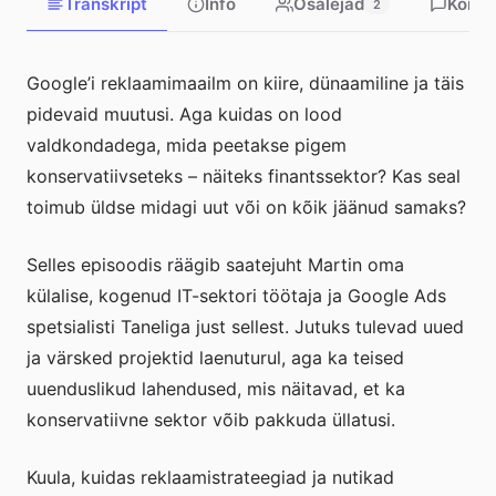
Transkript
Info
Osalejad
Komme
2
Google’i reklaamimaailm on kiire, dünaamiline ja täis
pidevaid muutusi. Aga kuidas on lood
valdkondadega, mida peetakse pigem
konservatiivseteks – näiteks finantssektor? Kas seal
toimub üldse midagi uut või on kõik jäänud samaks?
Selles episoodis räägib saatejuht Martin oma
külalise, kogenud IT-sektori töötaja ja Google Ads
spetsialisti Taneliga just sellest. Jutuks tulevad uued
ja värsked projektid laenuturul, aga ka teised
uuenduslikud lahendused, mis näitavad, et ka
konservatiivne sektor võib pakkuda üllatusi.
Kuula, kuidas reklaamistrateegiad ja nutikad