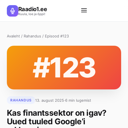
Raadio1.ee
Kuula, loe ja õppi!
Avaleht
/
Rahandus
/ Episood #123
#123
13. august 2025
·
6 min lugemist
RAHANDUS
Kas finantssektor on igav?
Uued tuuled Google’i