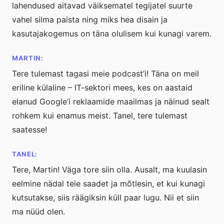
lahendused aitavad väiksematel tegijatel suurte
vahel silma paista ning miks hea disain ja
kasutajakogemus on täna olulisem kui kunagi varem.
MARTIN:
Tere tulemast tagasi meie podcast’i! Täna on meil
eriline külaline – IT-sektori mees, kes on aastaid
elanud Google’i reklaamide maailmas ja näinud sealt
rohkem kui enamus meist. Tanel, tere tulemast
saatesse!
TANEL:
Tere, Martin! Väga tore siin olla. Ausalt, ma kuulasin
eelmine nädal teie saadet ja mõtlesin, et kui kunagi
kutsutakse, siis räägiksin küll paar lugu. Nii et siin
ma nüüd olen.