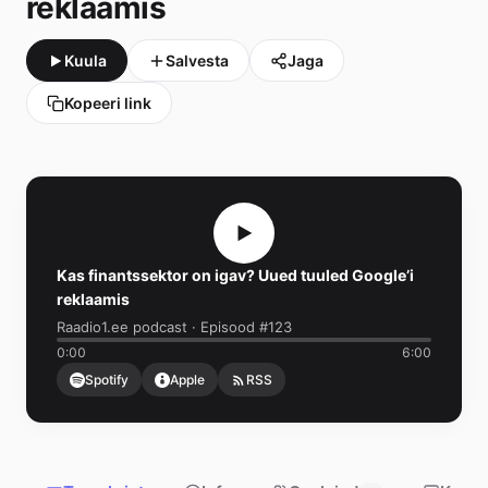
reklaamis
Kuula
Salvesta
Jaga
Kopeeri link
Kas finantssektor on igav? Uued tuuled Google’i
reklaamis
Raadio1.ee podcast · Episood #123
0:00
6:00
Spotify
Apple
RSS