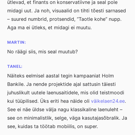
ütlevad, et finants on konservatiivne ja seal pole
midagi uut. Ja noh, visuaalid on tihti tõesti sarnased
– suured numbrid, protsendid, “Taotle kohe” nupp.
Aga ma ei ütleks, et midagi ei muutu.
MARTIN:
No räägi siis, mis seal muutub?
TANEL:
Näiteks eelmisel aastal tegin kampaaniat Holm
Bankile. Ja nende projektide ajal sattusin täiesti
juhuslikult uutele laenusaitidele, mis olid teistmoodi
kui tüüpilised. Üks eriti hea näide oli
väikelaen24.ee
.
See ei näe üldse välja nagu klassikaline laenuleht –
see on minimalistlik, selge, väga kasutajasõbralik. Ja
see, kuidas ta töötab mobiilis, on super.