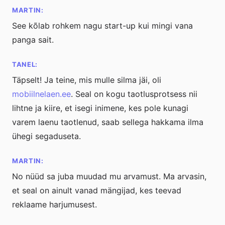
MARTIN:
See kõlab rohkem nagu start-up kui mingi vana
panga sait.
TANEL:
Täpselt! Ja teine, mis mulle silma jäi, oli
mobiilnelaen.ee
. Seal on kogu taotlusprotsess nii
lihtne ja kiire, et isegi inimene, kes pole kunagi
varem laenu taotlenud, saab sellega hakkama ilma
ühegi segaduseta.
MARTIN:
No nüüd sa juba muudad mu arvamust. Ma arvasin,
et seal on ainult vanad mängijad, kes teevad
reklaame harjumusest.