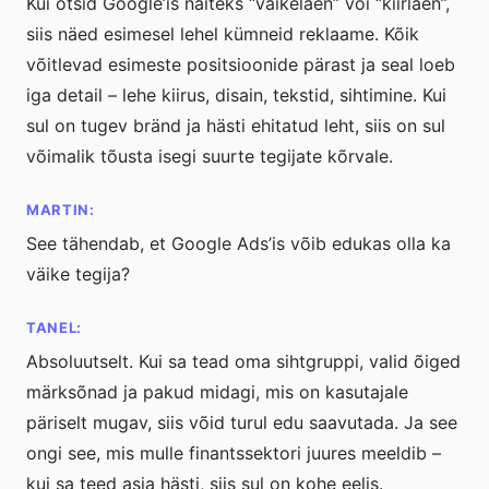
Kui otsid Google’is näiteks “väikelaen” või “kiirlaen”,
siis näed esimesel lehel kümneid reklaame. Kõik
võitlevad esimeste positsioonide pärast ja seal loeb
iga detail – lehe kiirus, disain, tekstid, sihtimine. Kui
sul on tugev bränd ja hästi ehitatud leht, siis on sul
võimalik tõusta isegi suurte tegijate kõrvale.
MARTIN:
See tähendab, et Google Ads’is võib edukas olla ka
väike tegija?
TANEL:
Absoluutselt. Kui sa tead oma sihtgruppi, valid õiged
märksõnad ja pakud midagi, mis on kasutajale
päriselt mugav, siis võid turul edu saavutada. Ja see
ongi see, mis mulle finantssektori juures meeldib –
kui sa teed asja hästi, siis sul on kohe eelis.