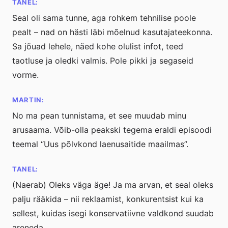
TANEL:
Seal oli sama tunne, aga rohkem tehnilise poole
pealt – nad on hästi läbi mõelnud kasutajateekonna.
Sa jõuad lehele, näed kohe olulist infot, teed
taotluse ja oledki valmis. Pole pikki ja segaseid
vorme.
MARTIN:
No ma pean tunnistama, et see muudab minu
arusaama. Võib-olla peakski tegema eraldi episoodi
teemal “Uus põlvkond laenusaitide maailmas”.
TANEL:
(Naerab) Oleks väga äge! Ja ma arvan, et seal oleks
palju rääkida – nii reklaamist, konkurentsist kui ka
sellest, kuidas isegi konservatiivne valdkond suudab
areneda.