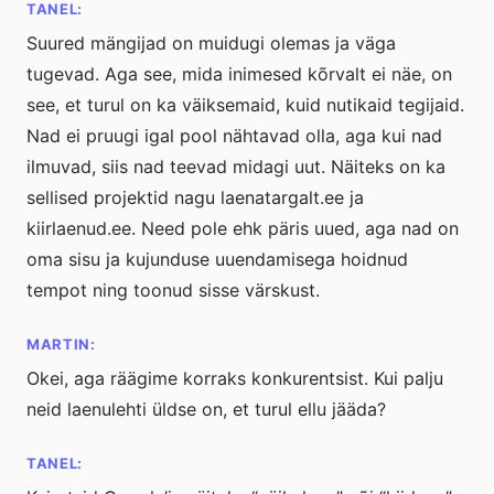
TANEL:
Suured mängijad on muidugi olemas ja väga
tugevad. Aga see, mida inimesed kõrvalt ei näe, on
see, et turul on ka väiksemaid, kuid nutikaid tegijaid.
Nad ei pruugi igal pool nähtavad olla, aga kui nad
ilmuvad, siis nad teevad midagi uut. Näiteks on ka
sellised projektid nagu laenatargalt.ee ja
kiirlaenud.ee. Need pole ehk päris uued, aga nad on
oma sisu ja kujunduse uuendamisega hoidnud
tempot ning toonud sisse värskust.
MARTIN:
Okei, aga räägime korraks konkurentsist. Kui palju
neid laenulehti üldse on, et turul ellu jääda?
TANEL: