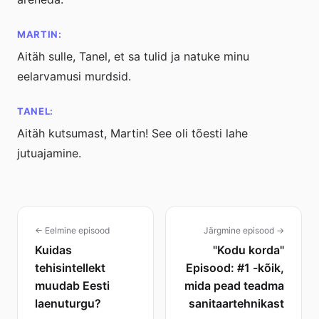
MARTIN:
Aitäh sulle, Tanel, et sa tulid ja natuke minu
eelarvamusi murdsid.
TANEL:
Aitäh kutsumast, Martin! See oli tõesti lahe
jutuajamine.
← Eelmine episood
Järgmine episood →
Kuidas
"Kodu korda"
tehisintellekt
Episood: #1 -kõik,
muudab Eesti
mida pead teadma
laenuturgu?
sanitaartehnikast