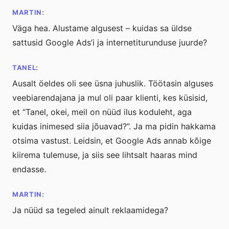
MARTIN:
Väga hea. Alustame algusest – kuidas sa üldse
sattusid Google Ads’i ja internetiturunduse juurde?
TANEL:
Ausalt öeldes oli see üsna juhuslik. Töötasin alguses
veebiarendajana ja mul oli paar klienti, kes küsisid,
et “Tanel, okei, meil on nüüd ilus koduleht, aga
kuidas inimesed siia jõuavad?”. Ja ma pidin hakkama
otsima vastust. Leidsin, et Google Ads annab kõige
kiirema tulemuse, ja siis see lihtsalt haaras mind
endasse.
MARTIN:
Ja nüüd sa tegeled ainult reklaamidega?