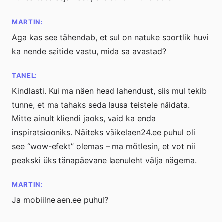
MARTIN:
Aga kas see tähendab, et sul on natuke sportlik huvi
ka nende saitide vastu, mida sa avastad?
TANEL:
Kindlasti. Kui ma näen head lahendust, siis mul tekib
tunne, et ma tahaks seda lausa teistele näidata.
Mitte ainult kliendi jaoks, vaid ka enda
inspiratsiooniks. Näiteks väikelaen24.ee puhul oli
see “wow-efekt” olemas – ma mõtlesin, et vot nii
peakski üks tänapäevane laenuleht välja nägema.
MARTIN:
Ja mobiilnelaen.ee puhul?