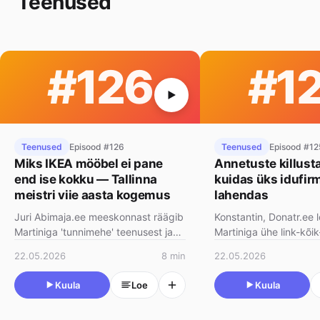
Teenused
#126
#1
Teenused
Episood #126
Teenused
Episood #12
Miks IKEA mööbel ei pane
Annetuste killusta
end ise kokku — Tallinna
kuidas üks idufirm
meistri viie aasta kogemus
lahendas
Juri Abimaja.ee meeskonnast räägib
Konstantin, Donatr.ee l
Martiniga 'tunnimehe' teenusest ja
Martiniga ühe link-kõi
sellest, miks IKEA, JYSK ja teised
platvormist, mis kasva
22.05.2026
8 min
22.05.2026
valmismööbli sü…
Linktree-konkurend…
Kuula
Loe
Kuula