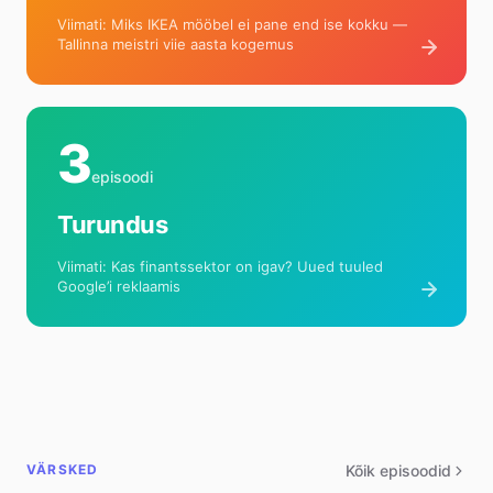
Viimati: Miks IKEA mööbel ei pane end ise kokku —
Tallinna meistri viie aasta kogemus
3
episoodi
Turundus
Viimati: Kas finantssektor on igav? Uued tuuled
Google’i reklaamis
VÄRSKED
Kõik episoodid