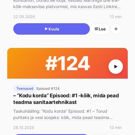
Konstantin, Donatr.ee looja, vestleb Martiniga ühe link-
kõik-makseviise platvormist, mis kasvas Eesti Linktree-
konkurend…
22.05.2026
13 min
Kuula
Loe
#124
Teenused
Episood #124
– “Kodu korda” Episood: #1 -kõik, mida pead
teadma sanitaartehnikast
Taskuhääling: “Kodu korda” Episood: #1 – Torud
puhtaks ja vesi soojaks: kõik, mida pead teadma
sanitaartehni…
28.10.2025
13 min