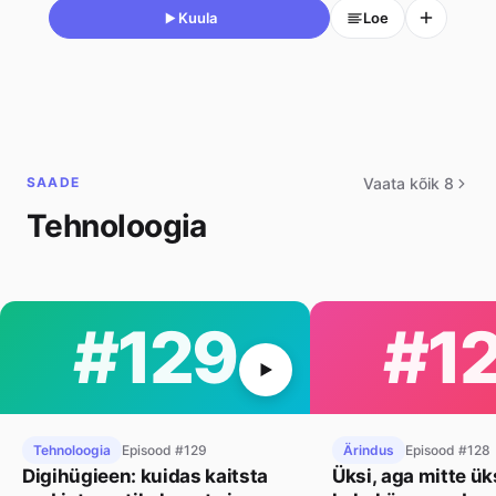
Kuula
Loe
SAADE
Vaata kõik 8
Tehnoloogia
#129
#1
Tehnoloogia
Episood #129
Ärindus
Episood #128
Digihügieen: kuidas kaitsta
Üksi, aga mitte ük