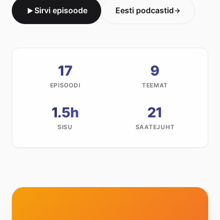
Sirvi episoode
Eesti podcastid
17
9
EPISOODI
TEEMAT
1.5h
21
SISU
SAATEJUHT