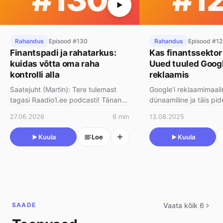
Rahandus
Episood #130
Rahandus
Episood #1
Finantspadi ja rahatarkus:
Kas finantssektor
kuidas võtta oma raha
Uued tuuled Googl
kontrolli alla
reklaamis
Saatejuht (Martin): Tere tulemast
Google’i reklaamimaailm
tagasi Raadio1.ee podcasti! Tänane
dünaamiline ja täis pi
teema on selline, mis puudutab
Aga kuidas on lood v
27.06.2026
6 min
13.08.2025
igaüht meist, sõltum…
mida peetakse …
Kuula
Loe
Kuula
SAADE
Vaata kõik 6