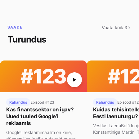
SAADE
Vaata kõik 3
Turundus
#123
#1
Rahandus
Episood #123
Rahandus
Episood #12
Kas finantssektor on igav?
Kuidas tehisintel
Uued tuuled Google’i
Eesti laenuturgu?
reklaamis
Vestlus LaenuBot’i looj
Konstantiniga Martin: 
Google’i reklaamimaailm on kiire,
kuulama Raadio1.ee po
dünaamiline ja täis pidevaid muutusi.