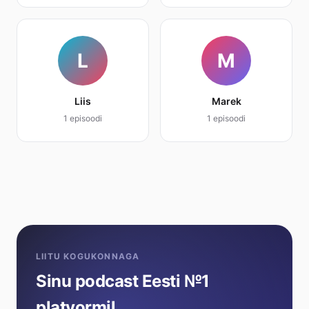
L
M
Liis
Marek
1 episoodi
1 episoodi
LIITU KOGUKONNAGA
Sinu podcast Eesti №1
platvormil