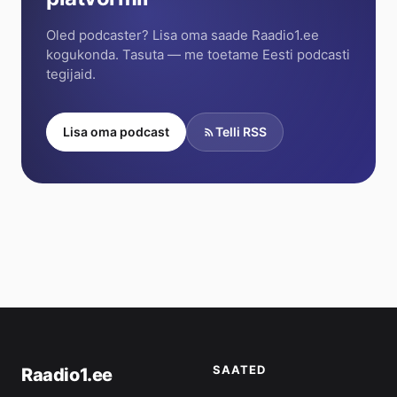
Oled podcaster? Lisa oma saade Raadio1.ee
kogukonda. Tasuta — me toetame Eesti podcasti
tegijaid.
Lisa oma podcast
Telli RSS
SAATED
Raadio1.ee