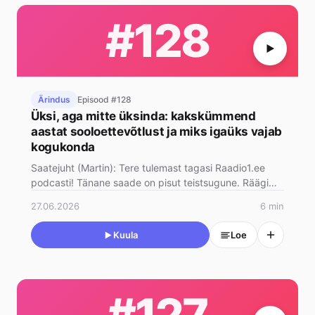
#128
Ärindus
Episood #128
Üksi, aga mitte üksinda: kakskümmend
aastat sooloettevõtlust ja miks igaüks vajab
kogukonda
Saatejuht (Martin): Tere tulemast tagasi Raadio1.ee
podcasti! Tänane saade on pisut teistsugune. Räägime
sellest, mida t…
27.06.2026
6 min
Kuula
Loe
#127