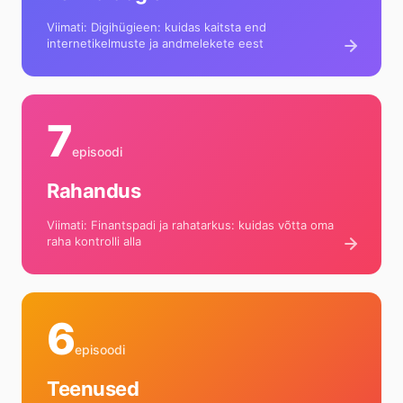
Viimati: Digihügieen: kuidas kaitsta end
internetikelmuste ja andmelekete eest
7
episoodi
Rahandus
Viimati: Finantspadi ja rahatarkus: kuidas võtta oma
raha kontrolli alla
6
episoodi
Teenused