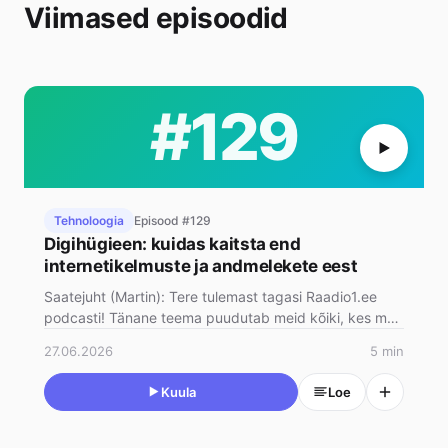
Viimased episoodid
#129
Tehnoloogia
Episood #129
Digihügieen: kuidas kaitsta end
internetikelmuste ja andmelekete eest
Saatejuht (Martin): Tere tulemast tagasi Raadio1.ee
podcasti! Tänane teema puudutab meid kõiki, kes me
iga päev internet…
27.06.2026
5 min
Kuula
Loe