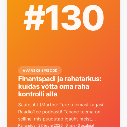
#130
VÄRSKE EPISOOD
Finantspadi ja rahatarkus:
kuidas võtta oma raha
kontrolli alla
Saatejuht (Martin): Tere tulemast tagasi
Raadio1.ee podcasti! Tänane teema on
selline, mis puudutab igaüht meist,
sõltumata sissetulekust — räägime
Rahandus
·
27. juuni 2026
·
6 min
·
3 osalejat