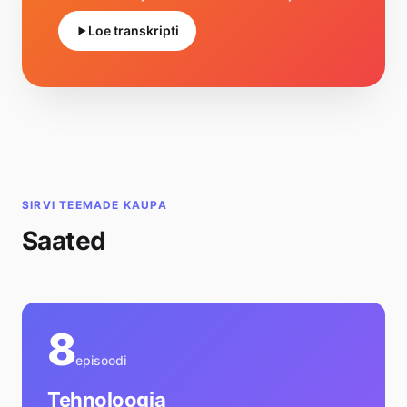
rahatarkusest ja sellest, kuidas võtta oma
Loe transkripti
raha tege…
SIRVI TEEMADE KAUPA
Saated
8
episoodi
Tehnoloogia