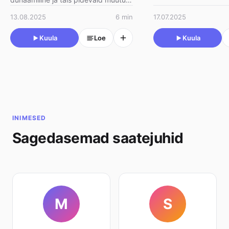
Tänases saates rä…
Aga kuidas on lood valdkondadega,
13.08.2025
6 min
17.07.2025
mida peetakse …
Kuula
Loe
Kuula
INIMESED
Sagedasemad saatejuhid
M
S