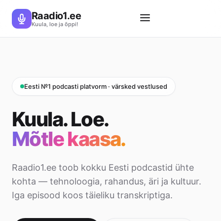
Raadio1.ee
Kuula, loe ja õppi!
Eesti №1 podcasti platvorm · värsked vestlused
Kuula. Loe.
Mõtle kaasa.
Raadio1.ee toob kokku Eesti podcastid ühte
kohta — tehnoloogia, rahandus, äri ja kultuur.
Iga episood koos täieliku transkriptiga.