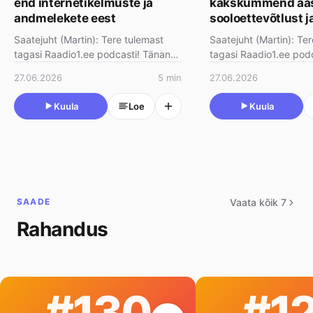
end internetikelmuste ja
kakskümmend aas
andmelekete eest
sooloettevõtlust j
igaüks vajab kog
Saatejuht (Martin): Tere tulemast
Saatejuht (Martin): Te
tagasi Raadio1.ee podcasti! Tänane
tagasi Raadio1.ee pod
teema puudutab meid kõiki, kes me
saade on pisut teistsu
27.06.2026
5 min
27.06.2026
iga päev internet…
Räägime sellest, mida
Kuula
Loe
Kuula
SAADE
Vaata kõik 7
Rahandus
#130
#1