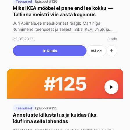
Teenused
Episood #126
Miks IKEA mööbel ei pane end ise kokku —
Tallinna meistri viie aasta kogemus
Juri Abimaja.ee meeskonnast räägib Martiniga
'tunnimehe' teenusest ja sellest, miks IKEA, JYSK ja
teised valmismööbli sü…
22.05.2026
8 min
Kuula
Loe
#125
Teenused
Episood #125
Annetuste killustatus ja kuidas üks
idufirma selle lahendas