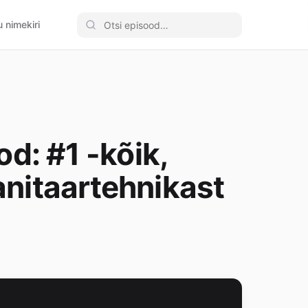
 nimekiri
d: #1 -kõik,
nitaartehnikast