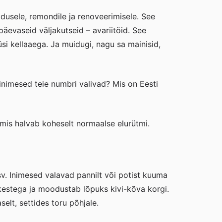
usele, remondile ja renoveerimisele. See
äevaseid väljakutseid – avariitöid. See
küsi kellaaega. Ja muidugi, nagu sa mainisid,
inimesed teie numbri valivad? Mis on Eesti
, mis halvab koheselt normaalse elurütmi.
v. Inimesed valavad pannilt või potist kuuma
kestega ja moodustab lõpuks kivi-kõva korgi.
elt, settides toru põhjale.