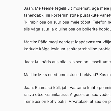
Jaan: Me teeme tegelikult mõlemat, aga meie 
tähendabki nii korteriühistute püstakute vahe
“kiirabi” osa on suur osa meie tööst. Telefon h
siis väga suur ja oluline osa on boilerite hoold
Martin: Räägimegi nendest igapäevastest välja
kodude kõige levinum sanitaartehniline probl
Jaan: Kui päris aus olla, siis see on ilmselt u
Martin: Miks need ummistused tekivad? Kas m
Jaan: Enamasti küll, jah. Vaatame kahte peami
rasva otse kraanikaussi. Alguses on see vedel
Teine asi on kohvipaks. Arvatakse, et see on pe