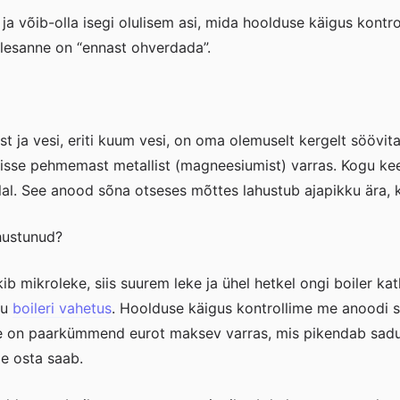
 ja võib-olla isegi olulisem asi, mida hoolduse käigus kont
 ülesanne on “ennast ohverdada”.
ist ja vesi, eriti kuum vesi, on oma olemuselt kergelt söövit
sisse pehmemast metallist (magneesiumist) varras. Kogu kee
llal. See anood sõna otseses mõttes lahustub ajapikku ära, ka
ahustunud?
ib mikroleke, siis suurem leke ja ühel hetkel ongi boiler ka
tu
boileri vahetus
. Hoolduse käigus kontrollime me anoodi se
ee on paarkümmend eurot maksev varras, mis pikendab sadu 
e osta saab.