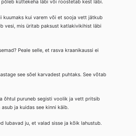
põleb küttekeha läbi või roostetab kest läbi.
ii kuumaks kui varem või et sooja vett jätkub
 vesi, mis üritab paksust katlakivikihist läbi
emad? Peale selle, et rasva kraanikaussi ei
puhastage see sõel karvadest puhtaks. See võtab
 õhtul puruneb segisti voolik ja vett pritsib
 asub ja kuidas see kinni käib.
lubavad ju, et valad sisse ja kõik lahustub.