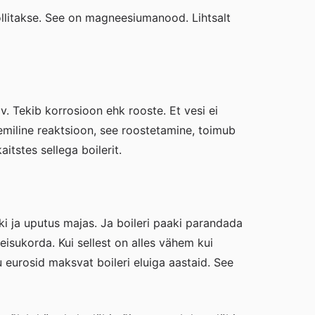
rollitakse. See on magneesiumanood. Lihtsalt
av. Tekib korrosioon ehk rooste. Et vesi ei
miline reaktsioon, see roostetamine, toimub
itstes sellega boilerit.
tki ja uputus majas. Ja boileri paaki parandada
isukorda. Kui sellest on alles vähem kui
eurosid maksvat boileri eluiga aastaid. See