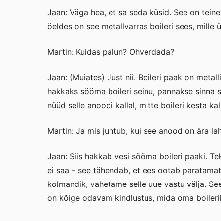
Jaan: Väga hea, et sa seda küsid. See on teine
öeldes on see metallvarras boileri sees, mille
Martin: Kuidas palun? Ohverdada?
Jaan: (Muiates) Just nii. Boileri paak on metall
hakkaks sööma boileri seinu, pannakse sinna 
nüüd selle anoodi kallal, mitte boileri kesta ka
Martin: Ja mis juhtub, kui see anood on ära l
Jaan: Siis hakkab vesi sööma boileri paaki. Tek
ei saa – see tähendab, et ees ootab paratama
kolmandik, vahetame selle uue vastu välja. S
on kõige odavam kindlustus, mida oma boileril