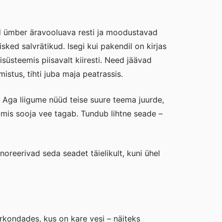
ad ümber äravooluava resti ja moodustavad
sked salvrätikud. Isegi kui pakendil on kirjas
isüsteemis piisavalt kiiresti. Need jäävad
stus, tihti juba maja peatrassis.
ti. Aga liigume nüüd teise suure teema juurde,
e, mis sooja vee tagab. Tundub lihtne seade –
oreerivad seda seadet täielikult, kuni ühel
irkondades, kus on kare vesi – näiteks