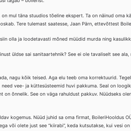
i tagab – boilerist.
 on mul täna stuudios tõeline ekspert. Ta on näinud oma kä
 oskab. Tere tulemast saatesse, Jaan Pärn, ettevõttest Boil
 siin olla ja loodetavasti mõned müüdid murda ning kasulik
nust üldse sai sanitaartehnik? See ei ole tavaliselt see ala, 
saada, nagu kõik teised. Aga elu teeb oma korrektuurid. Tege
st need vee- ja küttesüsteemid huvi pakkuma. Seal on loogi
lient on õnnelik. See on väga rahuldust pakkuv. Nüüdseks ol
ldav kogemus. Nüüd juhid sa oma firmat, BoileriHooldus OÜ.
a või olete just see “kiirabi”, keda kutsutakse, kui vesi o