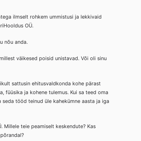
tega ilmselt rohkem ummistusi ja lekkivaid
eriHooldus OÜ.
ku nõu anda.
millest väikesed poisid unistavad. Või oli sinu
likult sattusin ehitusvaldkonda kohe pärast
ka, füüsika ja kohene tulemus. Kui sa teed oma
en seda tööd teinud üle kahekümne aasta ja iga
 Millele teie peamiselt keskendute? Kas
n põrandal?