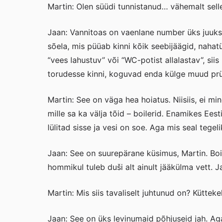
Martin: Olen süüdi tunnistanud… vähemalt sell
Jaan: Vannitoas on vaenlane number üks juukse
sõela, mis püüab kinni kõik seebijäägid, nahatü
“vees lahustuv” või “WC-potist allalastav”, sii
torudesse kinni, koguvad enda külge muud prüg
Martin: See on väga hea hoiatus. Niisiis, ei mi
mille sa ka välja tõid – boilerid. Enamikes Ees
lülitad sisse ja vesi on soe. Aga mis seal tege
Jaan: See on suurepärane küsimus, Martin. Boil
hommikul tuleb duši alt ainult jääkülma vett. Ja
Martin: Mis siis tavaliselt juhtunud on? Küttek
Jaan: See on üks levinumaid põhjuseid jah. Aga