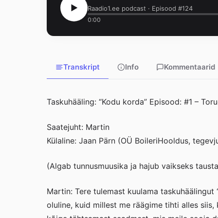
Raadio1.ee podcast · Episood #124
0:00
Transkript
Info
Kommentaarid
Taskuhääling: “Kodu korda” Episood: #1 – Toru
Saatejuht: Martin
Külaline: Jaan Pärn (OÜ BoileriHooldus, tegevju
(Algab tunnusmuusika ja hajub vaikseks taust
Martin: Tere tulemast kuulama taskuhäälingut 
oluline, kuid millest me räägime tihti alles sii