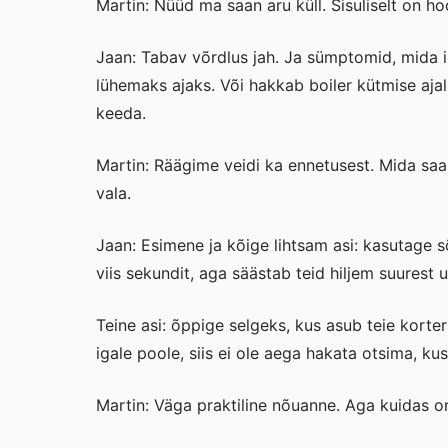
Martin: Nüüd ma saan aru küll. Sisuliselt on h
Jaan: Tabav võrdlus jah. Ja sümptomid, mida in
lühemaks ajaks. Või hakkab boiler kütmise ajal i
keeda.
Martin: Räägime veidi ka ennetusest. Mida saa
vala.
Jaan: Esimene ja kõige lihtsam asi: kasutage s
viis sekundit, aga säästab teid hiljem suurest
Teine asi: õppige selgeks, kus asub teie korter
igale poole, siis ei ole aega hakata otsima, ku
Martin: Väga praktiline nõuanne. Aga kuidas o