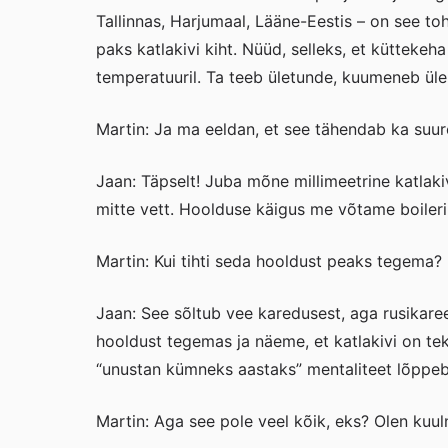
Tallinnas, Harjumaal, Lääne-Eestis – on see t
paks katlakivi kiht. Nüüd, selleks, et kütteke
temperatuuril. Ta teeb ületunde, kuumeneb üle j
Martin: Ja ma eeldan, et see tähendab ka suur
Jaan: Täpselt! Juba mõne millimeetrine katlakiv
mitte vett. Hoolduse käigus me võtame boileri 
Martin: Kui tihti seda hooldust peaks tegema?
Jaan: See sõltub vee karedusest, aga rusikaree
hooldust tegemas ja näeme, et katlakivi on tek
“unustan kümneks aastaks” mentaliteet lõppeb 
Martin: Aga see pole veel kõik, eks? Olen kuul