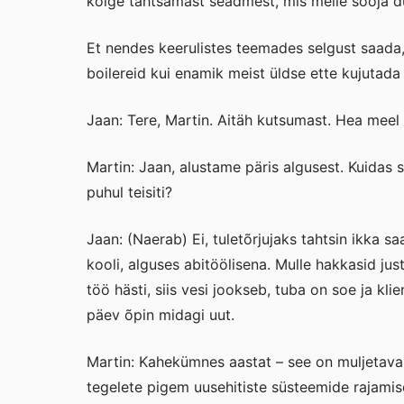
kõige tähtsamast seadmest, mis meile sooja duš
Et nendes keerulistes teemades selgust saada,
boilereid kui enamik meist üldse ette kujutada
Jaan: Tere, Martin. Aitäh kutsumast. Hea meel
Martin: Jaan, alustame päris algusest. Kuidas si
puhul teisiti?
Jaan: (Naerab) Ei, tuletõrjujaks tahtsin ikka 
kooli, alguses abitöölisena. Mulle hakkasid ju
töö hästi, siis vesi jookseb, tuba on soe ja k
päev õpin midagi uut.
Martin: Kahekümnes aastat – see on muljetava
tegelete pigem uusehitiste süsteemide rajamiseg