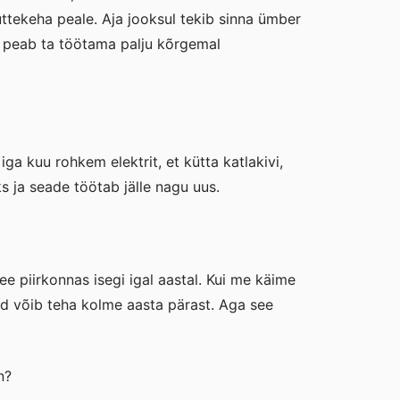
ttekeha peale. Aja jooksul tekib sinna ümber
a, peab ta töötama palju kõrgemal
ga kuu rohkem elektrit, et kütta katlakivi,
s ja seade töötab jälle nagu uus.
e piirkonnas isegi igal aastal. Kui me käime
ord võib teha kolme aasta pärast. Aga see
n?