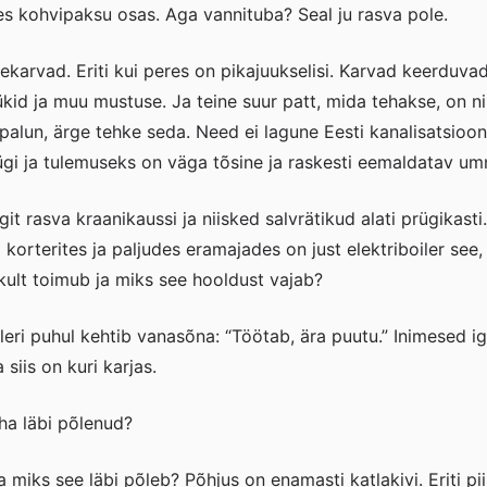
es kohvipaksu osas. Aga vannituba? Seal ju rasva pole.
karvad. Eriti kui peres on pikajuukselisi. Karvad keerduv
kid ja muu mustuse. Ja teine suur patt, mida tehakse, on nii
s palun, ärge tehke seda. Need ei lagune Eesti kanalisatsioon
i ja tulemuseks on väga tõsine ja raskesti eemaldatav ummi
ngit rasva kraanikaussi ja niisked salvrätikud alati prügikas
ti korterites ja paljudes eramajades on just elektriboiler se
likult toimub ja miks see hooldust vajab?
eri puhul kehtib vanasõna: “Töötab, ära puutu.” Inimesed ign
 siis on kuri karjas.
eha läbi põlenud?
 miks see läbi põleb? Põhjus on enamasti katlakivi. Eriti pi