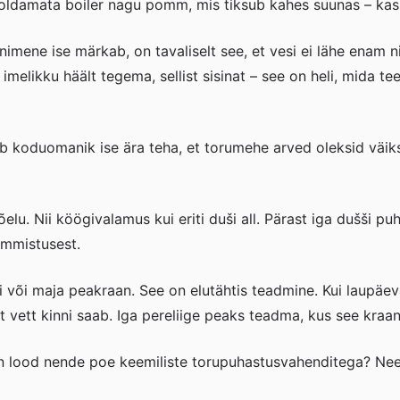
ooldamata boiler nagu pomm, mis tiksub kahes suunas – kas 
imene ise märkab, on tavaliselt see, et vesi ei lähe enam n
melikku häält tegema, sellist sisinat – see on heli, mida teeb
b koduomanik ise ära teha, et torumehe arved oleksid väiks
õelu. Nii köögivalamus kui eriti duši all. Pärast iga dušši 
 ummistusest.
i või maja peakraan. See on elutähtis teadmine. Kui laupäeva
st vett kinni saab. Iga pereliige peaks teadma, kus see kraan
n lood nende poe keemiliste torupuhastusvahenditega? Need 