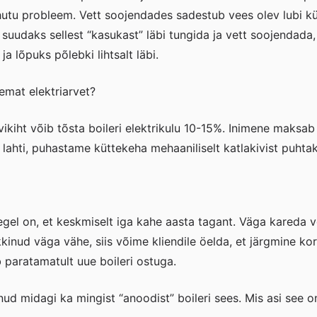
ohutu probleem. Vett soojendades sadestub vees olev lubi kü
ha suudaks sellest “kasukast” läbi tungida ja vett soojendad
a lõpuks põlebki lihtsalt läbi.
emat elektriarvet?
ikiht võib tõsta boileri elektrikulu 10-15%. Inimene maksab i
lahti, puhastame küttekeha mehaaniliselt katlakivist puhtak
gel on, et keskmiselt iga kahe aasta tagant. Väga kareda ve
kinud väga vähe, siis võime kliendile öelda, et järgmine k
paratamatult uue boileri ostuga.
nud midagi ka mingist “anoodist” boileri sees. Mis asi see o