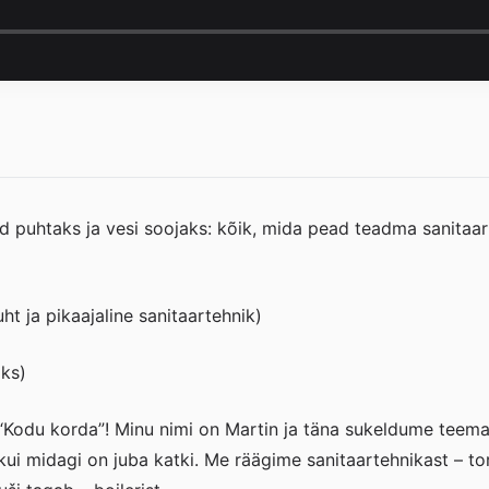
d puhtaks ja vesi soojaks: kõik, mida pead teadma sanitaar
ht ja pikaajaline sanitaartehnik)
aks)
“Kodu korda”! Minu nimi on Martin ja täna sukeldume teema
s, kui midagi on juba katki. Me räägime sanitaartehnikast – t