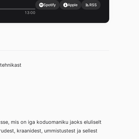
Spotify
Apple
RSS
13:00
tehnikast
sse, mis on iga koduomaniku jaoks eluliselt
orudest, kraanidest, ummistustest ja sellest