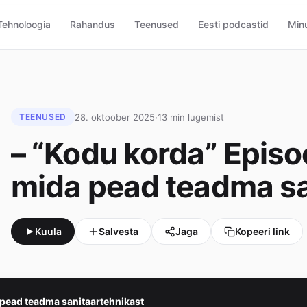
Tehnoloogia
Rahandus
Teenused
Eesti podcastid
Minu
28. oktoober 2025
·
13 min lugemist
TEENUSED
– “Kodu korda” Episoo
mida pead teadma sa
Kuula
Salvesta
Jaga
Kopeeri link
 pead teadma sanitaartehnikast