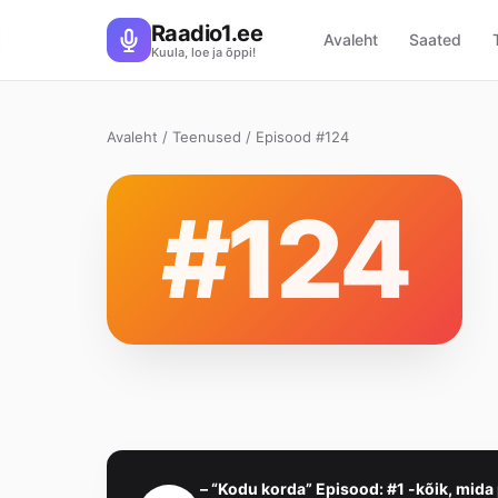
Raadio1.ee
Avaleht
Saated
Kuula, loe ja õppi!
Avaleht
/
Teenused
/ Episood #124
#124
– “Kodu korda” Episood: #1 -kõik, mida