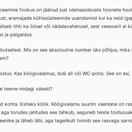
peamine fookus on jäänud just olemasolevate hoonete hoold
tust, eramajade küttesüsteemide uuendamist kui ka neid igap
eliseb tihti ka öösel või nädalavahetusel, sest veeavarii ei 
us ja paigaldus.
kutsetest. Mis on see absoluutne number üks põhjus, miks 
eem?
mmistus. Kas köögivalamus, duši all või WC-potis. See on asi
e teeme midagi valesti?
st kohta. Esiteks köök. Köögivalamu suurim vaenlane on ras
, aga torudes jahtudes see tahkub, seguneb teiste toiduosa
enike ja läheb läbi, aga tegelikult toimib see rasvaga sarnas